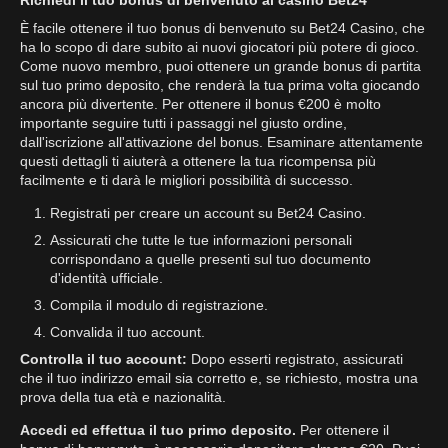
È facile ottenere il tuo bonus di benvenuto su Bet24 Casino, che
ha lo scopo di dare subito ai nuovi giocatori più potere di gioco.
Come nuovo membro, puoi ottenere un grande bonus di partita
sul tuo primo deposito, che renderà la tua prima volta giocando
ancora più divertente. Per ottenere il bonus €200 è molto
importante seguire tutti i passaggi nel giusto ordine,
dall'iscrizione all'attivazione del bonus. Esaminare attentamente
questi dettagli ti aiuterà a ottenere la tua ricompensa più
facilmente e ti darà le migliori possibilità di successo.
Registrati per creare un account su Bet24 Casino.
Assicurati che tutte le tue informazioni personali
corrispondano a quelle presenti sul tuo documento
d'identità ufficiale.
Compila il modulo di registrazione.
Convalida il tuo account.
Controlla il tuo account:
Dopo esserti registrato, assicurati
che il tuo indirizzo email sia corretto e, se richiesto, mostra una
prova della tua età e nazionalità.
Accedi ed effettua il tuo primo deposito.
Per ottenere il