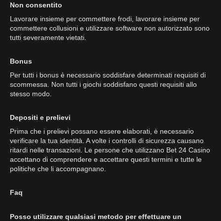
Non consentito
Lavorare insieme per commettere frodi, lavorare insieme per
commettere collusioni e utilizzare software non autorizzato sono
tutti severamente vietati.
Bonus
Per tutti i bonus è necessario soddisfare determinati requisiti di
scommessa. Non tutti i giochi soddisfano questi requisiti allo
stesso modo.
Depositi e prelievi
Prima che i prelievi possano essere elaborati, è necessario
verificare la tua identità. A volte i controlli di sicurezza causano
ritardi nelle transazioni. Le persone che utilizzano Bet 24 Casino
accettano di comprendere e accettare questi termini e tutte le
politiche che li accompagnano.
Faq
Posso utilizzare qualsiasi metodo per effettuare un