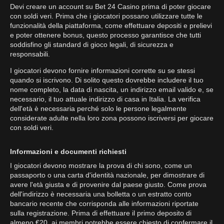
Devi creare un account su Bet 24 Casino prima di poter giocare
con soldi veri. Prima che i giocatori possano utilizzare tutte le
funzionalità della piattaforma, come effettuare depositi e prelievi
e poter ottenere bonus, questo processo garantisce che tutti
soddisfino gli standard di gioco legali, di sicurezza e
responsabili.
I giocatori devono fornire informazioni corrette su se stessi
quando si iscrivono. Di solito questo dovrebbe includere il tuo
nome completo, la data di nascita, un indirizzo email valido e, se
necessario, il tuo attuale indirizzo di casa in Italia. La verifica
dell'età è necessaria perché solo le persone legalmente
considerate adulte nella loro zona possono iscriversi per giocare
con soldi veri.
Informazioni e documenti richiesti
I giocatori devono mostrare la prova di chi sono, come un
passaporto o una carta d'identità nazionale, per dimostrare di
avere l'età giusta e di provenire dal paese giusto. Come prova
dell'indirizzo è necessaria una bolletta o un estratto conto
bancario recente che corrisponda alle informazioni riportate
sulla registrazione. Prima di effettuare il primo deposito di
almeno €20, ai membri potrebbe essere chiesto di confermare il