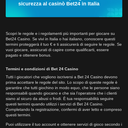
sicurezza al casinò Bet24 in Italia
Scopri le regole e i regolamenti più importanti per giocare su
Bet24 Casino. Se vivi in Italia o hai italiano, conoscere questi
termini proteggerà il tuo € e ti assicurerà di seguire le regole. Se
vuoi giocare, assicurati di capire come qualificarti, essere
pagato e ottenere bonus.
Termini e condizioni di Bet 24 Casino
Tutti i giocatori che vogliono iscriversi a Bet 24 Casino devono
prima accettare le regole del sito. Lo scopo di queste regole è
garantire che tutti giochino in modo equo, che le persone siano
responsabili quando giocano e che sia l’operatore che i clienti
siano al sicuro da abusi o frodi. È tua responsabilità seguire
questi termini quando utilizzi i servizi di Bet 24 Casino.
Completando la registrazione, confermi di aver letto e compreso
questi termini.
Puoi utilizzare il tuo account e ottenere servizi di gioco secondo i