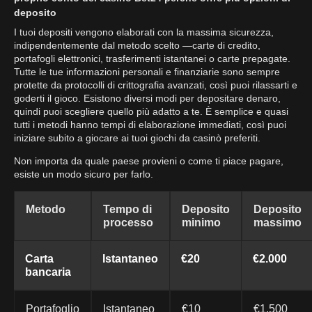
deposito
I tuoi depositi vengono elaborati con la massima sicurezza,
indipendentemente dal metodo scelto —carte di credito,
portafogli elettronici, trasferimenti istantanei o carte prepagate.
Tutte le tue informazioni personali e finanziarie sono sempre
protette da protocolli di crittografia avanzati, così puoi rilassarti e
goderti il gioco. Esistono diversi modi per depositare denaro,
quindi puoi scegliere quello più adatto a te. È semplice e quasi
tutti i metodi hanno tempi di elaborazione immediati, così puoi
iniziare subito a giocare ai tuoi giochi da casinò preferiti.
Non importa da quale paese provieni o come ti piace pagare,
esiste un modo sicuro per farlo.
Metodo
Tempo di
Deposito
Deposito
processo
minimo
massimo
Carta
Istantaneo
€20
€2.000
bancaria
Portafoglio
Istantaneo
€10
€1.500