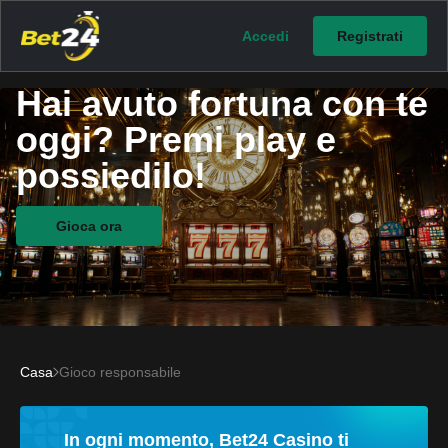
Accedi
Registrati
Hai avuto fortuna con te
oggi? Premi play e
possiedilo!
Gioca ora
Casa
Gioco responsabile
In ogni momento, Bet24 Casino ti