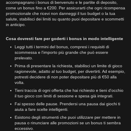
accompagnano i bonus di benvenuto e le partite di deposito,
come un bonus fino a €200. Per assicurarti che ogni ricompensa
promozionale che ricevi non danneggi il tuo budget o la tua
salute, stabilisci dei limiti su quanto puoi depositare e scommetti
in anticipo.
Cosa dovresti fare per goderti i bonus in modo intelligente
Leggi tutti i termini del bonus, compresi i requisiti di
scommessa e l'importo più grande che può essere
prelevato.
Prima di presentare la richiesta, stabilisci un limite di gioco
ragionevole, adatto al tuo budget, per divertirti. Ad esempio,
potresti decidere di non poter depositare più di €50 alla
volta.
Tieni traccia di ogni offerta che hai richiesto e tieni d'occhio
il tuo gioco con limiti di sessione e spesa già integrati.
Fai spesso delle pause. Prendersi una pausa dai giochi ti
aiuta a fare scelte intelligenti.
Esistono degli strumenti che puoi utilizzare per mettere in
pausa o rinunciare alle promozioni se un bonus ti sembra
eccessivo.