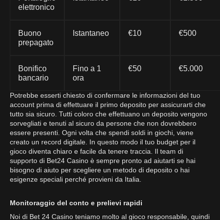
elettronico
Buono
Istantaneo
€10
€500
prepagato
Bonifico
Fino a 1
€50
€5.000
bancario
ora
Potrebbe esserti chiesto di confermare le informazioni del tuo
account prima di effettuare il primo deposito per assicurarti che
tutto sia sicuro. Tutti coloro che effettuano un deposito vengono
sorvegliati e tenuti al sicuro da persone che non dovrebbero
essere presenti. Ogni volta che spendi soldi in giochi, viene
creato un record digitale. In questo modo il tuo budget per il
gioco diventa chiaro e facile da tenere traccia. Il team di
supporto di Bet24 Casino è sempre pronto ad aiutarti se hai
bisogno di aiuto per scegliere un metodo di deposito o hai
esigenze speciali perché provieni da Italia.
Monitoraggio del conto e prelievi rapidi
Noi di Bet 24 Casino teniamo molto al gioco responsabile, quindi