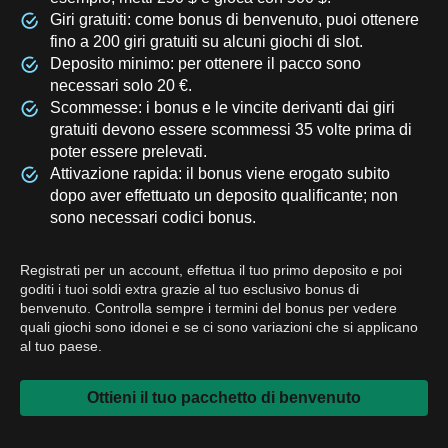
Giri gratuiti: come bonus di benvenuto, puoi ottenere
fino a 200 giri gratuiti su alcuni giochi di slot.
Deposito minimo: per ottenere il pacco sono
necessari solo 20 €.
Scommesse: i bonus e le vincite derivanti dai giri
gratuiti devono essere scommessi 35 volte prima di
poter essere prelevati.
Attivazione rapida: il bonus viene erogato subito
dopo aver effettuato un deposito qualificante; non
sono necessari codici bonus.
Registrati per un account, effettua il tuo primo deposito e poi
goditi i tuoi soldi extra grazie al tuo esclusivo bonus di
benvenuto. Controlla sempre i termini del bonus per vedere
quali giochi sono idonei e se ci sono variazioni che si applicano
al tuo paese.
Ottieni il tuo pacchetto di benvenuto