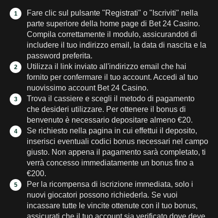
Fare clic sul pulsante "Registrati" o "Iscriviti" nella
parte superiore della home page di Bet 24 Casino.
Compila correttamente il modulo, assicurandoti di
includere il tuo indirizzo email, la data di nascita e la
password preferita.
Utilizza il link inviato all'indirizzo email che hai
fornito per confermare il tuo account. Accedi al tuo
nuovissimo account Bet 24 Casino.
Trova il cassiere e scegli il metodo di pagamento
che desideri utilizzare. Per ottenere il bonus di
benvenuto è necessario depositare almeno €20.
Se richiesto nella pagina in cui effettui il deposito,
inserisci eventuali codici bonus necessari nel campo
giusto. Non appena il pagamento sarà completato, ti
verrà concesso immediatamente un bonus fino a
€200.
Per la ricompensa di iscrizione immediata, solo i
nuovi giocatori possono richiederla. Se vuoi
incassare tutte le vincite ottenute con il tuo bonus,
assicurati che il tuo account sia verificato dove deve