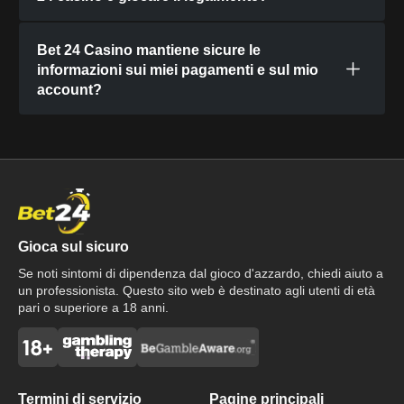
Bet 24 Casino mantiene sicure le
informazioni sui miei pagamenti e sul mio
account?
Gioca sul sicuro
Se noti sintomi di dipendenza dal gioco d'azzardo, chiedi aiuto a
un professionista. Questo sito web è destinato agli utenti di età
pari o superiore a 18 anni.
Termini di servizio
Pagine principali