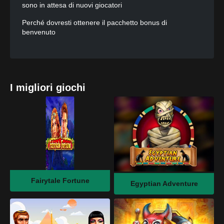
sono in attesa di nuovi giocatori
Perché dovresti ottenere il pacchetto bonus di
benvenuto
Come registrarsi e ottenere subito il tuo bonus
Istruzioni su come registrarsi e ottenere un bonus
Opzioni di pagamento per effettuare depositi e
I migliori giochi
richiedere bonus del casinò
Come prelevare denaro dal casinò Bet24 e quanto puoi
prelevare?
Limiti e tempi di prelievo
Bonus del casinò mobile: gioca e ricevi premi mentre sei
in giro
Fu Dao Le
Come utilizzare il bonus del tuo casinò mobile
Egyptian Adventure
Panoramica dei bonus del casinò Bet24
Principali tipi di bonus del casinò Bet24