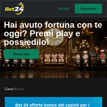
Accedi
Registrati
Hai avuto fortuna con te
oggi? Premi play e
possiedilo!
Gioca ora
Casa
Bonus
Bet 24 offerte bonus del casinò per i