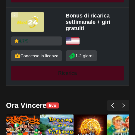
Bonus di ricarica
2
settimanale + giri
gratuiti
4.7
/5
Concesso in licenza
1-2 giorni
Ricarica
Ora Vincere