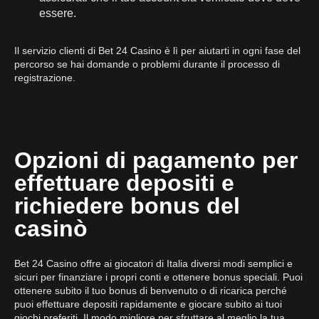
essere.
Il servizio clienti di Bet 24 Casino è lì per aiutarti in ogni fase del
percorso se hai domande o problemi durante il processo di
registrazione.
Opzioni di pagamento per
effettuare depositi e
richiedere bonus del
casinò
Bet 24 Casino offre ai giocatori di Italia diversi modi semplici e
sicuri per finanziare i propri conti e ottenere bonus speciali. Puoi
ottenere subito il tuo bonus di benvenuto o di ricarica perché
puoi effettuare depositi rapidamente e giocare subito ai tuoi
giochi preferiti. Il modo migliore per sfruttare al meglio la tua