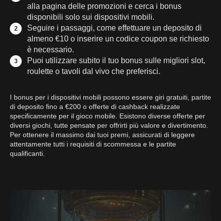
alla pagina delle promozioni e cerca i bonus
disponibili solo sui dispositivi mobili.
Seguire i passaggi, come effettuare un deposito di
almeno €10 o inserire un codice coupon se richiesto
è necessario.
Puoi utilizzare subito il tuo bonus sulle migliori slot,
roulette o tavoli dal vivo che preferisci.
I bonus per i dispositivi mobili possono essere giri gratuiti, partite
di deposito fino a €200 o offerte di cashback realizzate
specificamente per il gioco mobile. Esistono diverse offerte per
diversi giochi, tutte pensate per offrirti più valore e divertimento.
Per ottenere il massimo dai tuoi premi, assicurati di leggere
attentamente tutti i requisiti di scommessa e le partite
qualificanti.