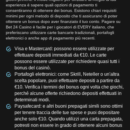
esperienza è sapere quali opzioni di pagamento ti
consentiranno di ottenere dei bonus. Esistono chiari requisiti
minimi per ogni metodo di deposito che ti assicurano di poter
ottenere un bonus dopo aver finanziato il tuo conto. Pagare su
Bet 24 Casino è facile per i giocatori di EVERY italiano, che
preferiscano utilizzare carte bancarie tradizionali, portafogli
elettronici o anche app di pagamento più recenti.
Visa e Mastercard: possono essere utilizzate per
effettuare depositi immediati da €10. Le carte
possono essere utilizzate per richiedere quasi tutti i
bonus del casinò.
Portafogli elettronici: come Skrill, Neteller o un'altra
scelta popolare, puoi effettuare depositi a partire da
€10. Verifica i termini del bonus ogni volta che giochi,
perché alcune offerte richiedono depositi effettuati in
determinati modi.
Paysafecard: e altri buoni prepagati simili sono ottimi
per tenere traccia delle tue spese e puoi depositare
anche solo €10. Quando utilizzi una carta prepagata,
potresti non essere in grado di ottenere alcuni bonus