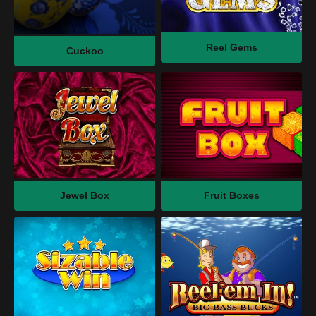
Reel Gems
Cuckoo
Jewel Box
Fruit Boxes