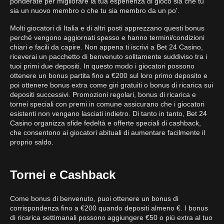
ponderate per migliorare la tua esperienza di gioco sia che tu
sia un nuovo membro o che tu sia membro da un po'.
Molti giocatori di Italia e di altri posti apprezzano questi bonus
perché vengono aggiornati spesso e hanno termini/condizioni
chiari e facili da capire. Non appena ti iscrivi a Bet 24 Casino,
riceverai un pacchetto di benvenuto solitamente suddiviso tra i
tuoi primi due depositi. In questo modo i giocatori possono
ottenere un bonus partita fino a €200 sul loro primo deposito e
poi ottenere bonus extra come giri gratuiti o bonus di ricarica sui
depositi successivi. Promozioni regolari, bonus di ricarica e
tornei speciali con premi in comune assicurano che i giocatori
esistenti non vengano lasciati indietro. Di tanto in tanto, Bet 24
Casino organizza sfide fedeltà e offerte speciali di cashback,
che consentono ai giocatori abituali di aumentare facilmente il
proprio saldo.
Tornei e Cashback
Come bonus di benvenuto, puoi ottenere un bonus di
corrispondenza fino a €200 quando depositi almeno €. I bonus
di ricarica settimanali possono aggiungere €50 o più extra al tuo